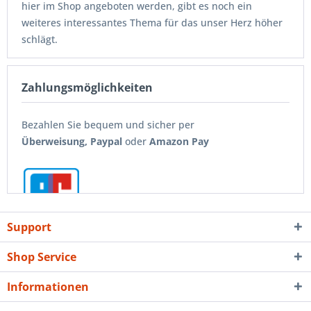
hier im Shop angeboten werden, gibt es noch ein
Mintdosen,
weiteres interessantes Thema für das unser Herz höher
Schilder aus Holz und Metall mit diversen Themen zu
schlägt.
Haustieren, Berufen et cetera
Blechdosen wie z.B. zur Fußball Bundesliga,
Es ist die alte Reklame, also alte Originalwerbung von
Becher aus Keramik und Emaille,
Zahlungsmöglichkeiten
1880 bis 1970 in Form von Blechschildern und
Flaschenuhren,
Emailschildern,Türschildern oder historischen
Minispiegel
Warenautomaten.
Bezahlen Sie bequem und sicher per
und noch vieles mehr.
Überweisung,
Paypal
oder
Amazon Pay
Support
Shop Service
Informationen