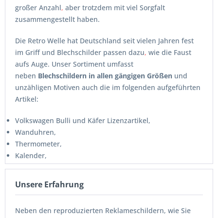
großer Anzahl
,
aber trotzdem mit viel Sorgfalt
zusammengestellt haben.
Die Retro Welle hat Deutschland seit vielen Jahren fest
im Griff und Blechschilder passen dazu
,
wie die Faust
aufs Auge. Unser Sortiment umfasst
neben
Blechschildern in allen gängigen Größen
und
unzähligen Motiven auch die im folgenden aufgeführten
Artikel:
Volkswagen Bulli und Käfer Lizenzartikel,
Wanduhren,
Thermometer,
Kalender,
diverse Magnete und Magnetsets,
Automagnete,
Unsere Erfahrung
Straßenschilder und Straßenschild-Magnete
Flaschenöffner,
Neben den reproduzierten Reklameschildern, wie Sie
Blechpostkarten,