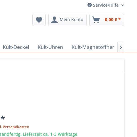
Service/Hilfe
Mein Konto
0,00 € *
Kult-Deckel
Kult-Uhren
Kult-Magnetöffner
Kult-

 *
l. Versandkosten
sandfertig, Lieferzeit ca. 1-3 Werktage