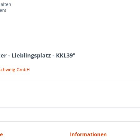
halten
en!
r - Lieblingsplatz - KKL39"
nschweig GmbH
ce
Informationen