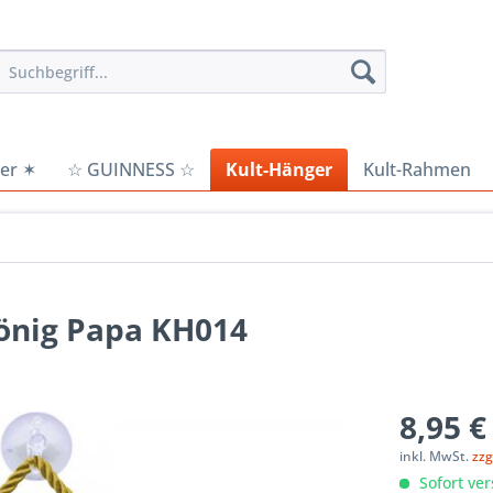
er ✶
☆ GUINNESS ☆
Kult-Hänger
Kult-Rahmen
König Papa KH014
8,95 €
inkl. MwSt.
zzg
Sofort ver