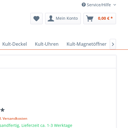
Service/Hilfe
Mein Konto
0,00 € *
Kult-Deckel
Kult-Uhren
Kult-Magnetöffner
Kult-

 *
l. Versandkosten
sandfertig, Lieferzeit ca. 1-3 Werktage