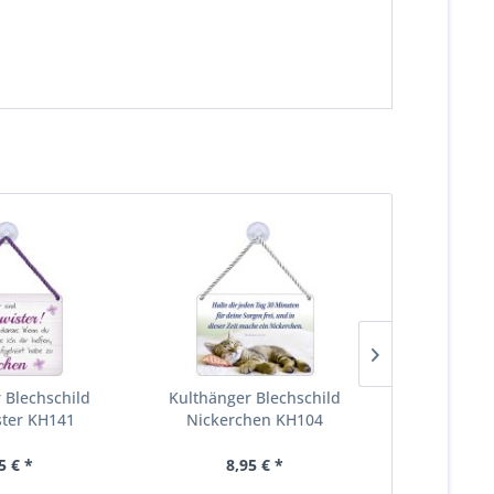
 Blechschild
Kulthänger Blechschild
Kulthänge
ter KH141
Nickerchen KH104
Norddeu
5 € *
8,95 € *
8,