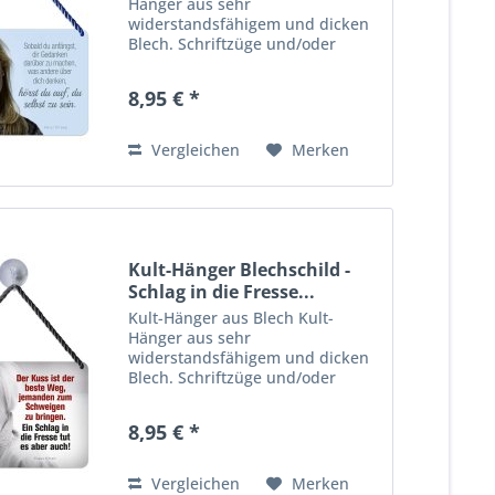
Hänger aus sehr
widerstandsfähigem und dicken
Blech. Schriftzüge und/oder
Motive sind zusätzlich 3-D
geprägt. Viele farbenfrohe,
8,95 € *
lustige wie auch praktische
Motive für Haus, Garage,
Wohnungs- oder Gartentür,...
Vergleichen
Merken
Kult-Hänger Blechschild -
Schlag in die Fresse...
Kult-Hänger aus Blech Kult-
Hänger aus sehr
widerstandsfähigem und dicken
Blech. Schriftzüge und/oder
Motive sind zusätzlich 3-D
geprägt. Viele farbenfrohe,
8,95 € *
lustige wie auch praktische
Motive für Haus, Garage,
Wohnungs- oder Gartentür,...
Vergleichen
Merken