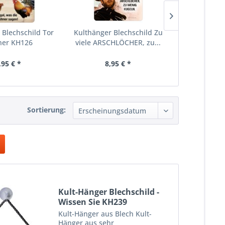
 Blechschild Tor
Kulthänger Blechschild Zu
Kulthänger
er KH126
viele ARSCHLÖCHER, zu...
Hundenas
K
,95 € *
8,95 € *
8,
Sortierung:
Kult-Hänger Blechschild -
Wissen Sie KH239
Kult-Hänger aus Blech Kult-
Hänger aus sehr