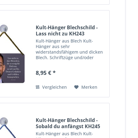
Kult-Hänger Blechschild -
Lass nicht zu KH243
Kult-Hänger aus Blech Kult-
Hänger aus sehr
widerstandsfähigem und dicken
Blech. Schriftzüge und/oder
Motive sind zusätzlich 3-D
geprägt. Viele farbenfrohe,
8,95 € *
lustige wie auch praktische
Motive für Haus, Garage,
Wohnungs- oder Gartentür,...
Vergleichen
Merken
Kult-Hänger Blechschild -
Sobald du anfängst KH245
Kult-Hänger aus Blech Kult-