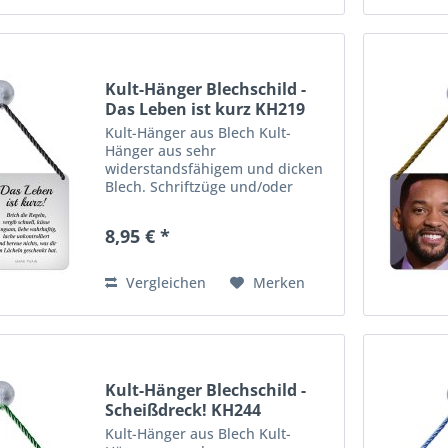
Kult-Hänger Blechschild -
Das Leben ist kurz KH219
Kult-Hänger aus Blech Kult-
Hänger aus sehr
widerstandsfähigem und dicken
Blech. Schriftzüge und/oder
Motive sind zusätzlich 3-D
geprägt. Viele farbenfrohe,
8,95 € *
lustige wie auch praktische
Motive für Haus, Garage,
Wohnungs- oder Gartentür,...
Vergleichen
Merken
Kult-Hänger Blechschild -
Scheißdreck! KH244
Kult-Hänger aus Blech Kult-