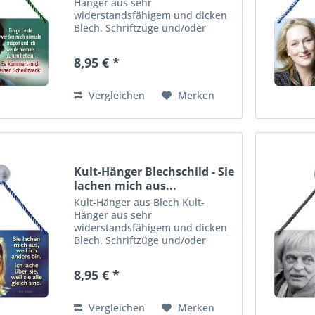
Hänger aus sehr
widerstandsfähigem und dicken
Blech. Schriftzüge und/oder
Motive sind zusätzlich 3-D
geprägt. Viele farbenfrohe,
8,95 € *
lustige wie auch praktische
Motive für Haus, Garage,
Wohnungs- oder Gartentür,...
Vergleichen
Merken
Kult-Hänger Blechschild - Sie
lachen mich aus...
Kult-Hänger aus Blech Kult-
Hänger aus sehr
widerstandsfähigem und dicken
Blech. Schriftzüge und/oder
Motive sind zusätzlich 3-D
geprägt. Viele farbenfrohe,
8,95 € *
lustige wie auch praktische
Motive für Haus, Garage,
Wohnungs- oder Gartentür,...
Vergleichen
Merken