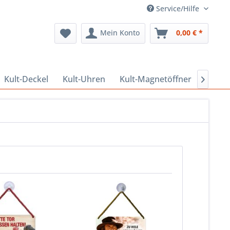
Service/Hilfe
Mein Konto
0,00 € *
Kult-Deckel
Kult-Uhren
Kult-Magnetöffner
Kult-
