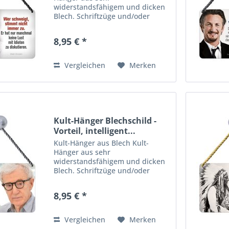
widerstandsfähigem und dicken
Blech. Schriftzüge und/oder
Motive sind zusätzlich 3-D
geprägt. Viele farbenfrohe,
8,95 € *
lustige wie auch praktische
Motive für Haus, Garage,
Wohnungs- oder Gartentür,...
Vergleichen
Merken
Kult-Hänger Blechschild -
Vorteil, intelligent...
Kult-Hänger aus Blech Kult-
Hänger aus sehr
widerstandsfähigem und dicken
Blech. Schriftzüge und/oder
Motive sind zusätzlich 3-D
geprägt. Viele farbenfrohe,
8,95 € *
lustige wie auch praktische
Motive für Haus, Garage,
Wohnungs- oder Gartentür,...
Vergleichen
Merken