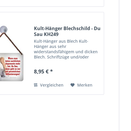
Kult-Hänger Blechschild - Du
Sau KH249
Kult-Hänger aus Blech Kult-
Hänger aus sehr
widerstandsfähigem und dicken
Blech. Schriftzüge und/oder
Motive sind zusätzlich 3-D
geprägt. Viele farbenfrohe,
8,95 € *
lustige wie auch praktische
Motive für Haus, Garage,
Wohnungs- oder Gartentür,...
Vergleichen
Merken