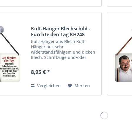
Kult-Hänger Blechschild -
Fürchte den Tag KH248
Kult-Hänger aus Blech Kult-
Hänger aus sehr
widerstandsfähigem und dicken
Blech. Schriftzüge und/oder
Motive sind zusätzlich 3-D
geprägt. Viele farbenfrohe,
8,95 € *
lustige wie auch praktische
Motive für Haus, Garage,
Wohnungs- oder Gartentür,...
Vergleichen
Merken