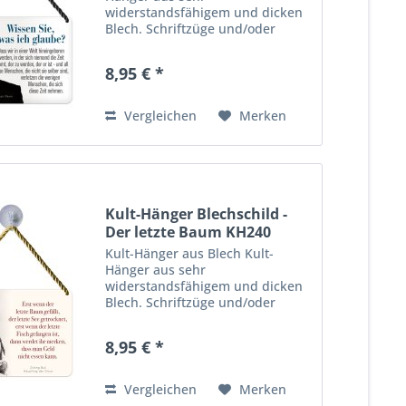
widerstandsfähigem und dicken
Blech. Schriftzüge und/oder
Motive sind zusätzlich 3-D
geprägt. Viele farbenfrohe,
8,95 € *
lustige wie auch praktische
Motive für Haus, Garage,
Wohnungs- oder Gartentür,...
Vergleichen
Merken
Kult-Hänger Blechschild -
Der letzte Baum KH240
Kult-Hänger aus Blech Kult-
Hänger aus sehr
widerstandsfähigem und dicken
Blech. Schriftzüge und/oder
Motive sind zusätzlich 3-D
geprägt. Viele farbenfrohe,
8,95 € *
lustige wie auch praktische
Motive für Haus, Garage,
Wohnungs- oder Gartentür,...
Vergleichen
Merken