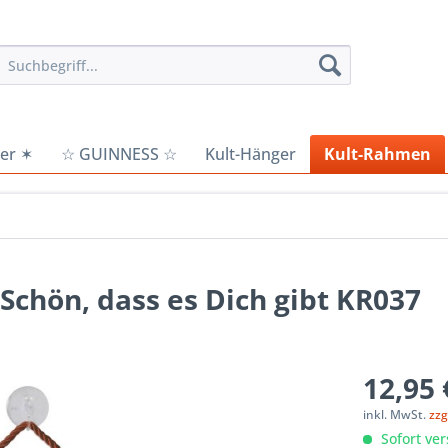
er ✶
☆ GUINNESS ☆
Kult-Hänger
Kult-Rahmen
Schön, dass es Dich gibt KR037
12,95 
inkl. MwSt.
zzg
Sofort ver