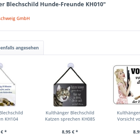
er Blechschild Hunde-Freunde KH010"
nschweig GmbH
enfalls angesehen
Blechschild
Kulthänger Blechschild
Kulthänger
en KH104
Katzen sprechen KH085
Vorsicht vo
 € *
8,95 € *
8,9