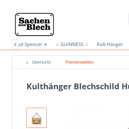
n
✶ Bud Spencer ✶
☆ GUINNESS ☆
Kult-Hänger

Übersicht
Themenwelten
Kulthänger Blechschild 