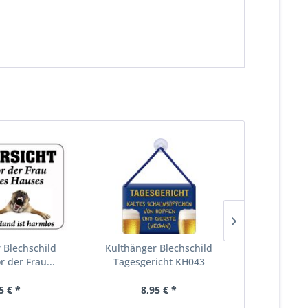
 Blechschild
Kulthänger Blechschild
Kulthänge
r der Frau...
Tagesgericht KH043
Keine Te
5 € *
8,95 € *
8,