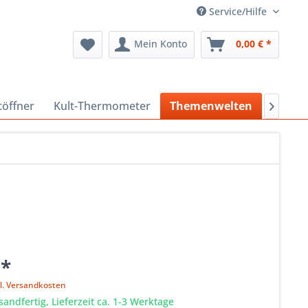
Service/Hilfe
Mein Konto
0,00 € *
töffner
Kult-Thermometer
Themenwelten
Sonder

 *
l. Versandkosten
sandfertig, Lieferzeit ca. 1-3 Werktage