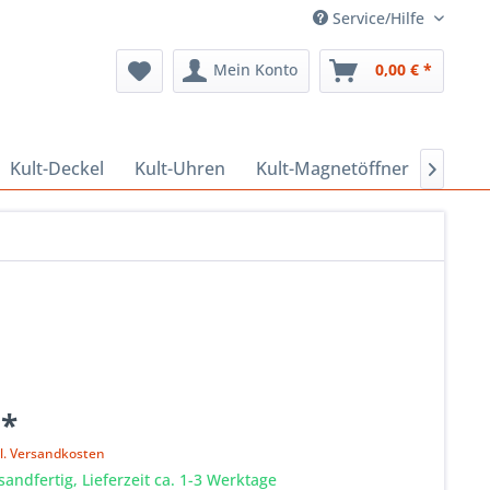
Service/Hilfe
Mein Konto
0,00 € *
Kult-Deckel
Kult-Uhren
Kult-Magnetöffner
Kult-

 *
l. Versandkosten
sandfertig, Lieferzeit ca. 1-3 Werktage