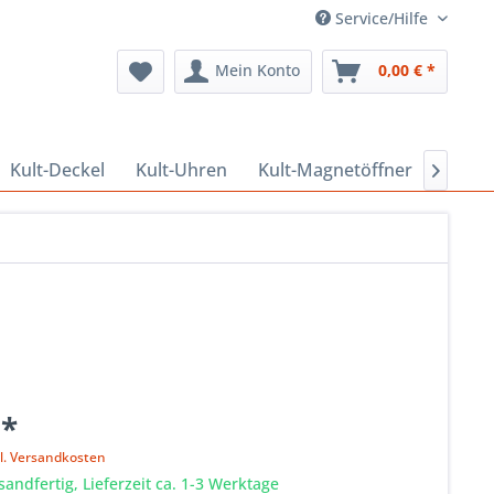
Service/Hilfe
Mein Konto
0,00 € *
Kult-Deckel
Kult-Uhren
Kult-Magnetöffner
Kult-

 *
l. Versandkosten
sandfertig, Lieferzeit ca. 1-3 Werktage