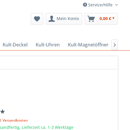
Service/Hilfe
Mein Konto
0,00 € *
Kult-Deckel
Kult-Uhren
Kult-Magnetöffner
Kult-

 *
l. Versandkosten
sandfertig, Lieferzeit ca. 1-3 Werktage