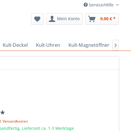
Service/Hilfe
Mein Konto
0,00 € *
Kult-Deckel
Kult-Uhren
Kult-Magnetöffner
Kult-

 *
l. Versandkosten
sandfertig, Lieferzeit ca. 1-3 Werktage