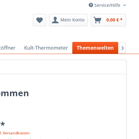
Service/Hilfe
Mein Konto
0,00 € *
töffner
Kult-Thermometer
Themenwelten
Sonder

enommen
 *
l. Versandkosten