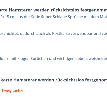
rte Hamsterer werden rücksichtslos festgenomm
 10x15 cm aus der Serie
S
uper
S
chlaue
S
prüche mit dem Moti
 beschichtet, dadurch auch als Postkarte verwendbar und ve
ildern mit klugen Sprüchen und wichtigen Lebensweisheite
tkarte Hamsterer werden rücksichtslos festgeno
nschweig GmbH