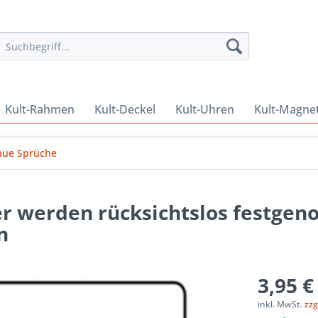
Kult-Rahmen
Kult-Deckel
Kult-Uhren
Kult-Magne
aue Sprüche
r werden rücksichtslos festg
n
3,95 €
inkl. MwSt.
zzg