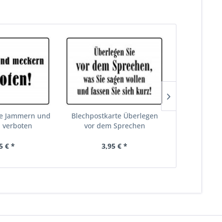
te Jammern und
Blechpostkarte Überlegen
Blech
 verboten
vor dem Sprechen
Besam
5 € *
3,95 € *
3,