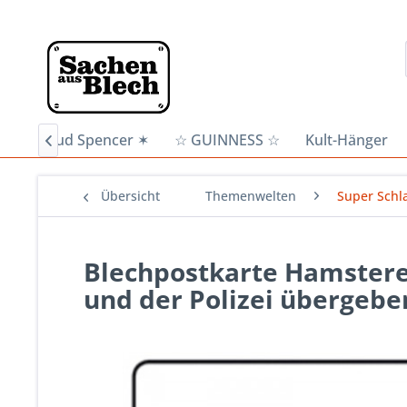
n
✶ Bud Spencer ✶
☆ GUINNESS ☆
Kult-Hänger

Übersicht
Themenwelten
Super Schl
Blechpostkarte Hamstere
und der Polizei übergebe