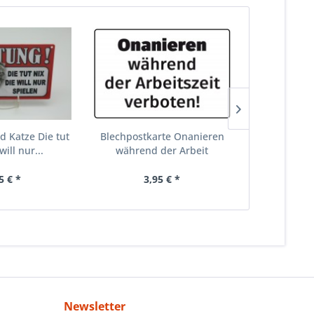
d Katze Die tut
Blechpostkarte Onanieren
Blechpostka
will nur...
während der Arbeit
5 € *
3,95 € *
3,
Newsletter