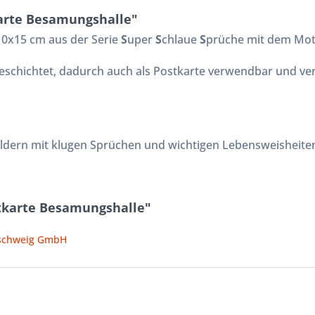
arte Besamungshalle"
 10x15 cm aus der Serie
S
uper
S
chlaue
S
prüche mit dem Mot
 beschichtet, dadurch auch als Postkarte verwendbar und ve
ildern mit klugen Sprüchen und wichtigen Lebensweisheite
tkarte Besamungshalle"
nschweig GmbH