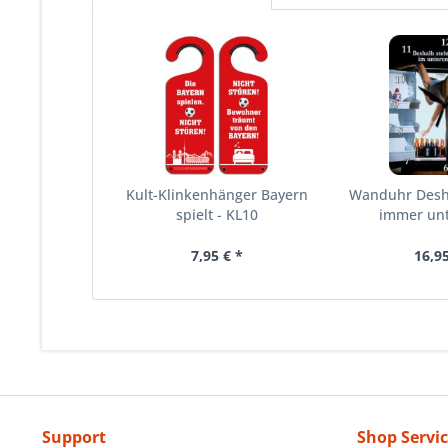
Kult-Klinkenhänger Bayern
Wanduhr Desha
spielt - KL10
immer un
7,95 € *
16,95
Support
Shop Servi