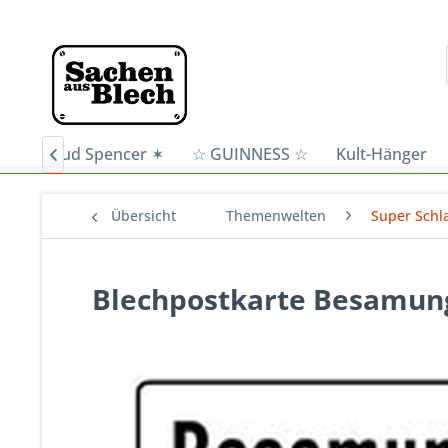
n
✶ Bud Spencer ✶
☆ GUINNESS ☆
Kult-Hänger

Übersicht
Themenwelten
Super Schl
Blechpostkarte Besamun