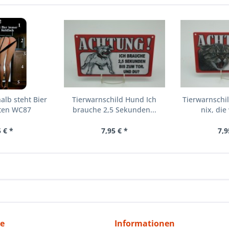
lb steht Bier
Tierwarnschild Hund Ich
Tierwarnschil
ten WC87
brauche 2,5 Sekunden...
nix, die 
 € *
7,95 € *
7,9
ce
Informationen