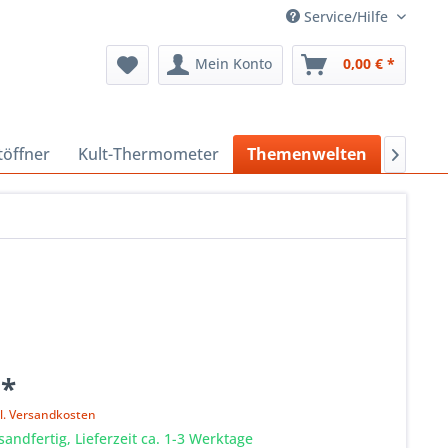
Service/Hilfe
Mein Konto
0,00 € *
töffner
Kult-Thermometer
Themenwelten
Sonder

 *
l. Versandkosten
sandfertig, Lieferzeit ca. 1-3 Werktage