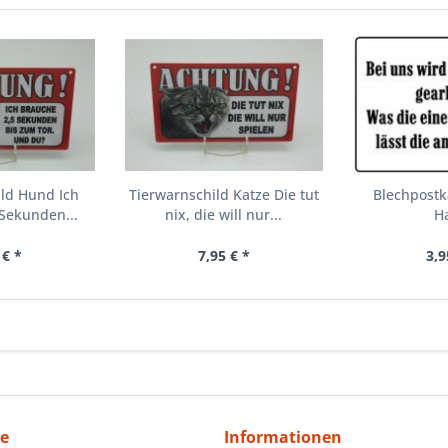
ld Hund Ich
Tierwarnschild Katze Die tut
Blechpostk
Sekunden...
nix, die will nur...
H
 € *
7,95 € *
3,9
ce
Informationen