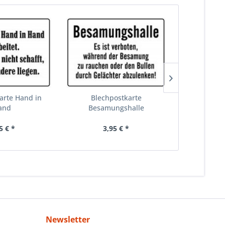
arte Hand in
Blechpostkarte
Blechpostka
and
Besamungshalle
5 € *
3,95 € *
3,
Newsletter