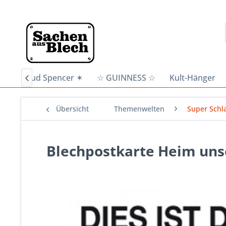
n
✶ Bud Spencer ✶
☆ GUINNESS ☆
Kult-Hänger

Übersicht
Themenwelten
Super Schl
Blechpostkarte Heim un