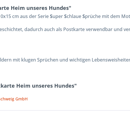
arte Heim unseres Hundes"
 10x15 cm aus der Serie
S
uper
S
chlaue
S
prüche mit dem Mot
 beschichtet, dadurch auch als Postkarte verwendbar und ve
ildern mit klugen Sprüchen und wichtigen Lebensweisheite
tkarte Heim unseres Hundes"
nschweig GmbH