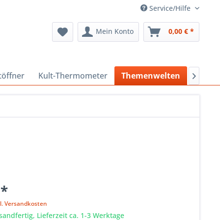
Service/Hilfe
Mein Konto
0,00 € *
töffner
Kult-Thermometer
Themenwelten
Sonder

 *
l. Versandkosten
sandfertig, Lieferzeit ca. 1-3 Werktage