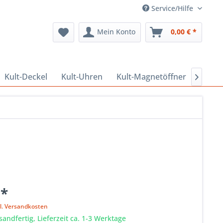
Service/Hilfe
Mein Konto
0,00 € *
Kult-Deckel
Kult-Uhren
Kult-Magnetöffner
Kult-

 *
l. Versandkosten
sandfertig, Lieferzeit ca. 1-3 Werktage