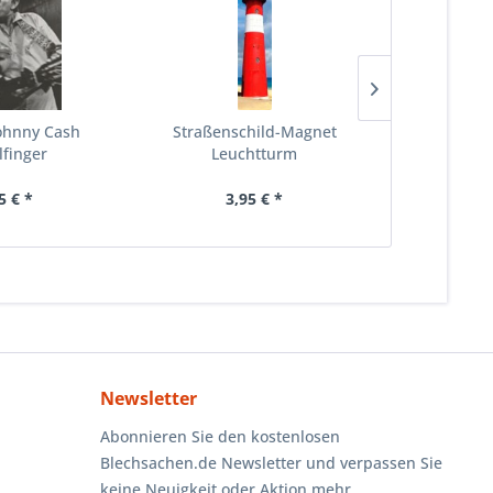
ohnny Cash
Straßenschild-Magnet
Straßenschi
lfinger
Leuchtturm
Kaffe
5 € *
3,95 € *
3,
Newsletter
Abonnieren Sie den kostenlosen
Blechsachen.de Newsletter und verpassen Sie
keine Neuigkeit oder Aktion mehr.