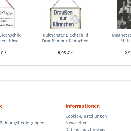
Blechschild
Kulthänger Blechschild
Magnet J
en, böse...
Draußen nur Kännchen
Mitte
KH051
 € *
8,95 € *
2,9
ce
Informationen
Cookie-Einstellungen
 Zahlungsbedingungen
Newsletter
Datenschutzhinweis