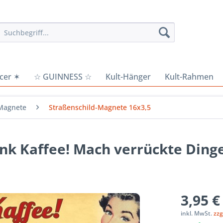
cer ✶
☆ GUINNESS ☆
Kult-Hänger
Kult-Rahmen
Magnete
Straßenschild-Magnete 16x3,5
nk Kaffee! Mach verrückte Ding
3,95 €
inkl. MwSt.
zzg