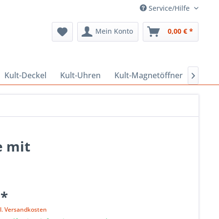
Service/Hilfe
Mein Konto
0,00 € *
Kult-Deckel
Kult-Uhren
Kult-Magnetöffner
Kult-

e mit
 *
l. Versandkosten