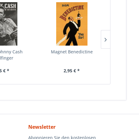
ohnny Cash
Magnet Benedictine
Straßens
lfinger
Leu
5 € *
2,95 € *
3,
Newsletter
Abonnieren Sie den kostenlosen