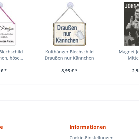
Blechschild
Kulthänger Blechschild
Magnet J
en, böse...
Draußen nur Kännchen
Mitte
KH051
 € *
8,95 € *
2,9
ce
Informationen
Cookie-Einstellungen