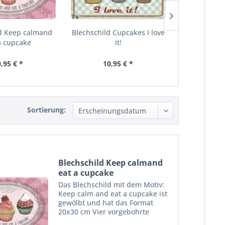
ld Keep calmand
Blechschild Cupcakes I love
Blechschi
a cupcake
it!
Fresh
,95 € *
10,95 € *
10,
Sortierung:
Blechschild Keep calmand
eat a cupcake
Das Blechschild mit dem Motiv:
Keep calm and eat a cupcake ist
gewölbt und hat das Format
20x30 cm Vier vorgebohrte
Löcher ermöglichen die schnelle