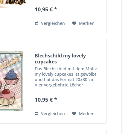
Wandmontage. Ideales
10,95 € *
Dekorationsobjekt für den
Wohnbereich oder die Kellerbar.
abgerundete...
Vergleichen
Merken
Blechschild my lovely
cupcakes
Das Blechschild mit dem Motiv:
my lovely cupcakes ist gewölbt
und hat das Format 20x30 cm
Vier vorgebohrte Löcher
ermöglichen die schnelle und
bequeme Wandmontage. Ideales
10,95 € *
Dekorationsobjekt für den
Wohnbereich oder die Kellerba
r....
Vergleichen
Merken