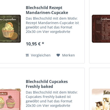
Blechschild Rezept
Mandarinen-Cupcake
Das Blechschild mit dem Motiv:
Rezept Mandarinen-Cupcake ist
gewölbt und hat das Format
20x30 cm Vier vorgebohrte
Löcher ermöglichen die schnelle
und bequeme Wandmontage.
10,95 € *
Ideales Dekorationsobjekt für
den Wohnbereich oder die
Kellerba r....
Vergleichen
Merken
Blechschild Cupcakes
Freshly baked
Das Blechschild mit dem Motiv:
Cupcakes Freshly baked ist
gewölbt und hat das Format
20x30 cm Vier vorgebohrte
Löcher ermöglichen die schnelle