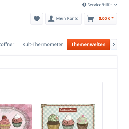
Service/Hilfe
Mein Konto
0,00 € *
töffner
Kult-Thermometer
Themenwelten
Sonder
