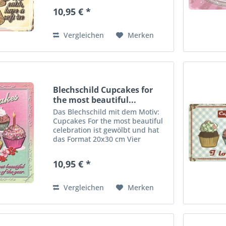
bequeme Wandmontage. Ideales
10,95 € *
Dekorationsobjekt für den
Wohnbereich oder die Kellerba
r....
Vergleichen
Merken
Blechschild Cupcakes for
the most beautiful...
Das Blechschild mit dem Motiv:
Cupcakes For the most beautiful
celebration ist gewölbt und hat
das Format 20x30 cm Vier
vorgebohrte Löcher ermöglichen
die schnelle und bequeme
10,95 € *
Wandmontage. Ideales
Dekorationsobjekt für den
Wohnbereich...
Vergleichen
Merken