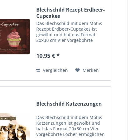
Blechschild Rezept Erdbeer-
Cupcakes
Das Blechschild mit dem Motiv:
Rezept Erdbeer-Cupcakes ist
gewölbt und hat das Format
20x30 cm Vier vorgebohrte
Löcher ermöglichen die schnelle
und bequeme Wandmontage.
10,95 € *
Ideales Dekorationsobjekt für
den Wohnbereich oder die
Kellerba r....
Vergleichen
Merken
Blechschild Katzenzungen
Das Blechschild mit dem Motiv:
Katzenzungen ist gewölbt und
hat das Format 20x30 cm Vier
vorgebohrte Löcher ermöglichen
die schnelle und bequeme