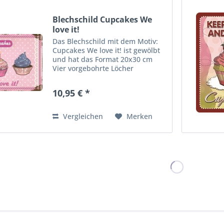
Blechschild Cupcakes We
love it!
Das Blechschild mit dem Motiv:
Cupcakes We love it! ist gewölbt
und hat das Format 20x30 cm
Vier vorgebohrte Löcher
ermöglichen die schnelle und
bequeme Wandmontage. Ideales
10,95 € *
Dekorationsobjekt für den
Wohnbereich oder die Kellerba
r....
Vergleichen
Merken