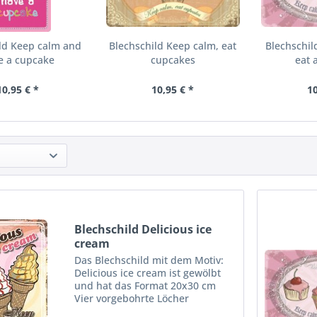
ld Keep calm and
Blechschild Keep calm, eat
Blechschi
e a cupcake
cupcakes
eat 
10,95 € *
10,95 € *
10
Blechschild Delicious ice
cream
Das Blechschild mit dem Motiv:
Delicious ice cream ist gewölbt
und hat das Format 20x30 cm
Vier vorgebohrte Löcher
ermöglichen die schnelle und