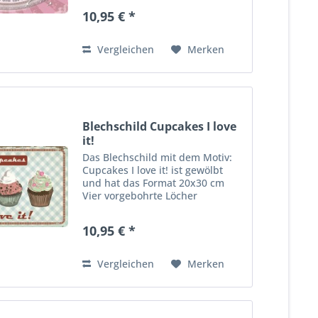
und bequeme Wandmontage.
10,95 € *
Ideales Dekorationsobjekt für
den Wohnbereich oder die
Kellerba...
Vergleichen
Merken
Blechschild Cupcakes I love
it!
Das Blechschild mit dem Motiv:
Cupcakes I love it! ist gewölbt
und hat das Format 20x30 cm
Vier vorgebohrte Löcher
ermöglichen die schnelle und
bequeme Wandmontage. Ideales
10,95 € *
Dekorationsobjekt für den
Wohnbereich oder die Kellerba
r....
Vergleichen
Merken