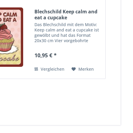
Blechschild Keep calm and
eat a cupcake
Das Blechschild mit dem Motiv:
Keep calm and eat a cupcake ist
gewölbt und hat das Format
20x30 cm Vier vorgebohrte
Löcher ermöglichen die schnelle
und bequeme Wandmontage.
10,95 € *
Ideales Dekorationsobjekt für
den Wohnbereich oder die
Kellerba...
Vergleichen
Merken