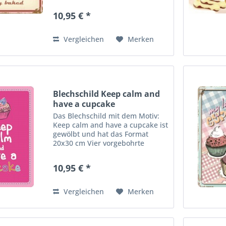
und bequeme Wandmontage.
10,95 € *
Ideales Dekorationsobjekt für
den Wohnbereich oder die
Kellerba r....
Vergleichen
Merken
Blechschild Keep calm and
have a cupcake
Das Blechschild mit dem Motiv:
Keep calm and have a cupcake ist
gewölbt und hat das Format
20x30 cm Vier vorgebohrte
Löcher ermöglichen die schnelle
und bequeme Wandmontage.
10,95 € *
Ideales Dekorationsobjekt für
den Wohnbereich oder die
Kellerba...
Vergleichen
Merken