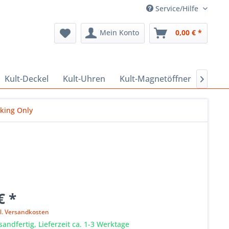
Service/Hilfe
Mein Konto
0,00 € *
Kult-Deckel
Kult-Uhren
Kult-Magnetöffner
Kult-

king Only
€ *
l. Versandkosten
sandfertig, Lieferzeit ca. 1-3 Werktage