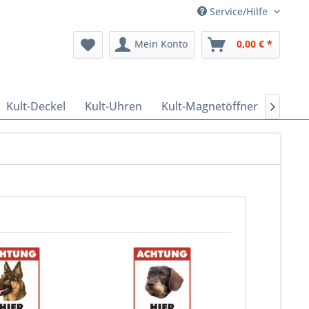
Service/Hilfe
Mein Konto
0,00 € *
Kult-Deckel
Kult-Uhren
Kult-Magnetöffner
Kult-
