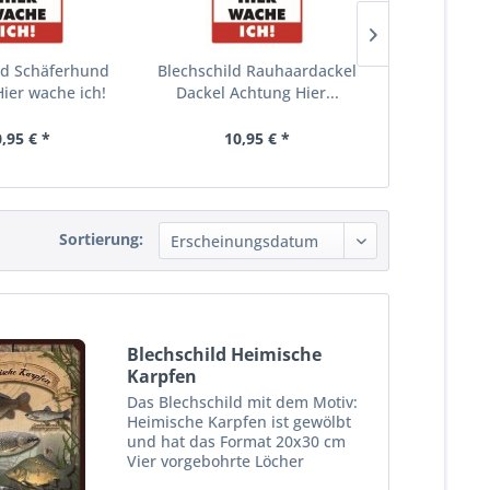
ld Schäferhund
Blechschild Rauhaardackel
Blechschil
ier wache ich!
Dackel Achtung Hier...
Achtung Hi
,95 € *
10,95 € *
10,
Sortierung:
Blechschild Heimische
Karpfen
Das Blechschild mit dem Motiv:
Heimische Karpfen ist gewölbt
und hat das Format 20x30 cm
Vier vorgebohrte Löcher
ermöglichen die schnelle und