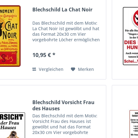
Blechschild La Chat Noir
Das Blechschild mit dem Motiv:
La Chat Noir ist gewölbt und hat
das Format 20x30 cm Vier
vorgebohrte Löcher ermöglichen
die schnelle und bequeme
Wandmontage. Ideales
10,95 € *
Dekorationsobjekt für den
Wohnbereich oder die Kellerbar.
abgerundete...
Vergleichen
Merken
Blechschild Vorsicht Frau
des Hauses
Das Blechschild mit dem Motiv:
Vorsicht Frau des Hauses ist
gewölbt und hat das Format
20x30 cm Vier vorgebohrte
Löcher ermöglichen die schnelle