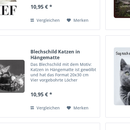
bequeme Wandmontage. Ideales
10,95 € *
Dekorationsobjekt für den
Wohnbereich oder die
Kellerbar....
Vergleichen
Merken
Blechschild Katzen in
Hängematte
Das Blechschild mit dem Motiv:
Katzen in Hängematte ist gewölbt
und hat das Format 20x30 cm
Vier vorgebohrte Löcher
ermöglichen die schnelle und
bequeme Wandmontage. Ideales
10,95 € *
Dekorationsobjekt für den
Wohnbereich oder die
Kellerbar....
Vergleichen
Merken