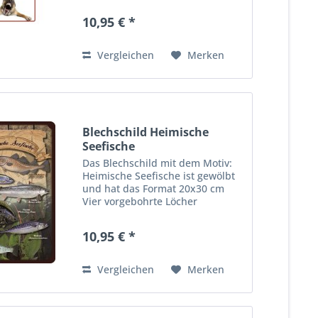
und bequeme Wandmontage.
10,95 € *
Ideales Dekorationsobjekt für
den Wohnbereich oder die
Kellerbar....
Vergleichen
Merken
Blechschild Heimische
Seefische
Das Blechschild mit dem Motiv:
Heimische Seefische ist gewölbt
und hat das Format 20x30 cm
Vier vorgebohrte Löcher
ermöglichen die schnelle und
bequeme Wandmontage. Ideales
10,95 € *
Dekorationsobjekt für den
Wohnbereich oder die Kellerba
r....
Vergleichen
Merken