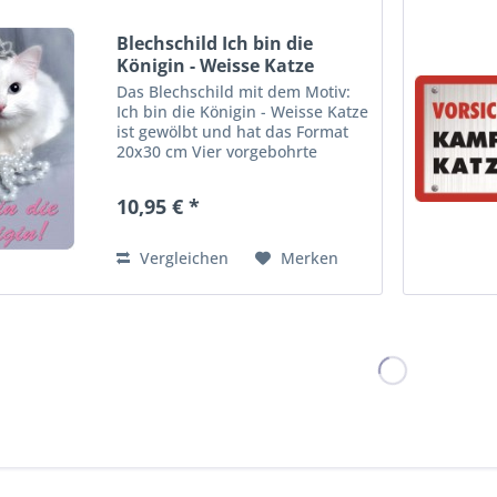
Blechschild Ich bin die
Königin - Weisse Katze
Das Blechschild mit dem Motiv:
Ich bin die Königin - Weisse Katze
ist gewölbt und hat das Format
20x30 cm Vier vorgebohrte
Löcher ermöglichen die schnelle
und bequeme Wandmontage.
10,95 € *
Ideales Dekorationsobjekt für
den Wohnbereich oder die...
Vergleichen
Merken