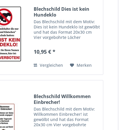
Blechschild Dies ist kein
Hundeklo
Das Blechschild mit dem Motiv:
Dies ist kein Hundeklo ist gewölbt
und hat das Format 20x30 cm
Vier vorgebohrte Löcher
ermöglichen die schnelle und
bequeme Wandmontage. Ideales
10,95 € *
Dekorationsobjekt für den
Wohnbereich oder die
Kellerbar....
Vergleichen
Merken
Blechschild Willkommen
Einbrecher!
Das Blechschild mit dem Motiv:
Willkommen Einbrecher! ist
gewölbt und hat das Format
20x30 cm Vier vorgebohrte
Löcher ermöglichen die schnelle