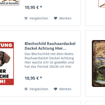
und bequeme Wandmontage.
10,95 € *
Ideales Dekorationsobjekt für
den Wohnbereich oder die
Kellerbar....
Vergleichen
Merken
Blechschild Rauhaardackel
Dackel Achtung Hier...
Das Blechschild mit dem Motiv:
Rauhaardackel Dackel Achtung
Hier wache ich! ist gewölbt und
hat das Format 20x30 cm Vier
vorgebohrte Löcher ermöglichen
die schnelle und bequeme
10,95 € *
Wandmontage. Ideales
Dekorationsobjekt für den
Wohnbereich...
Vergleichen
Merken