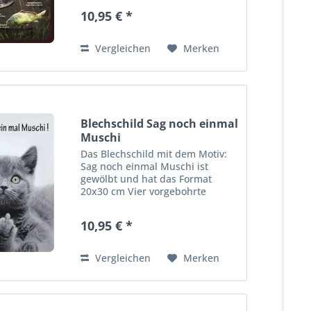
bequeme Wandmontage. Ideales
10,95 € *
Dekorationsobjekt für den
Wohnbereich oder die Kellerba
r....
Vergleichen
Merken
Blechschild Sag noch einmal
Muschi
Das Blechschild mit dem Motiv:
Sag noch einmal Muschi ist
gewölbt und hat das Format
20x30 cm Vier vorgebohrte
Löcher ermöglichen die schnelle
und bequeme Wandmontage.
10,95 € *
Ideales Dekorationsobjekt für
den Wohnbereich oder die
Kellerbar....
Vergleichen
Merken