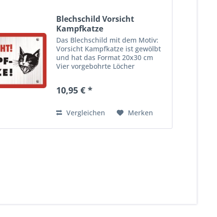
Blechschild Vorsicht
Kampfkatze
Das Blechschild mit dem Motiv:
Vorsicht Kampfkatze ist gewölbt
und hat das Format 20x30 cm
Vier vorgebohrte Löcher
ermöglichen die schnelle und
bequeme Wandmontage. Ideales
10,95 € *
Dekorationsobjekt für den
Wohnbereich oder die Kellerba
r....
Vergleichen
Merken