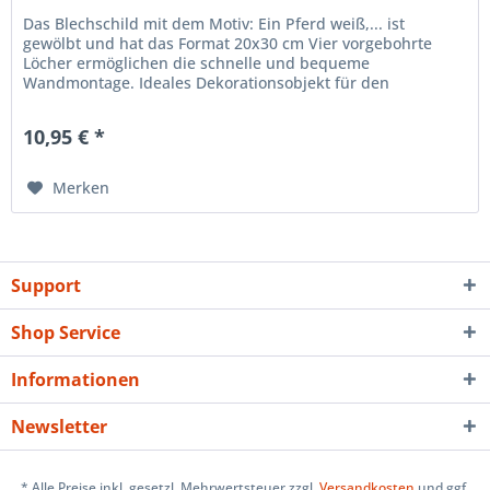
Das Blechschild mit dem Motiv: Ein Pferd weiß,... ist
gewölbt und hat das Format 20x30 cm Vier vorgebohrte
Löcher ermöglichen die schnelle und bequeme
Wandmontage. Ideales Dekorationsobjekt für den
Wohnbereich oder die Kellerba r....
10,95 € *
Merken
Support
Shop Service
Informationen
Newsletter
* Alle Preise inkl. gesetzl. Mehrwertsteuer zzgl.
Versandkosten
und ggf.