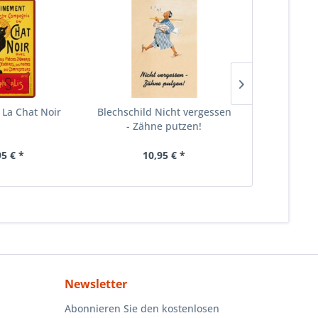
 La Chat Noir
Blechschild Nicht vergessen
Straßensc
- Zähne putzen!
Freilaufen
95 € *
10,95 € *
10
Newsletter
Abonnieren Sie den kostenlosen